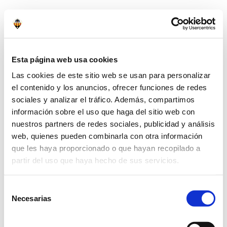
Ticketing Oficial
Esta página web usa cookies
Compra ahora tus
entradas en el ticketing
oficial
Las cookies de este sitio web se usan para personalizar
el contenido y los anuncios, ofrecer funciones de redes
sociales y analizar el tráfico. Además, compartimos
No hagas colas
información sobre el uso que haga del sitio web con
Descarga tu entrada en
formato digital
nuestros partners de redes sociales, publicidad y análisis
(Passbook) o imprímela.
web, quienes pueden combinarla con otra información
que les haya proporcionado o que hayan recopilado a
Compra 100% Segura
partir del uso que haya hecho de sus servicios.
Paga cómodamente
desde casa con
confianza.
Selección
Necesarias
de
CD Castellón © 2026
consentimiento